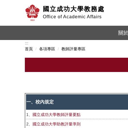
跳
國立成功大學教務處
到
主
Office of Academic Affairs
要
內
關
容
區
:::
首頁
各項專區
教師評量專區
一、校內規定
1、
國立成功大學教師評量要點
2、
國立成功大學助教評量準則