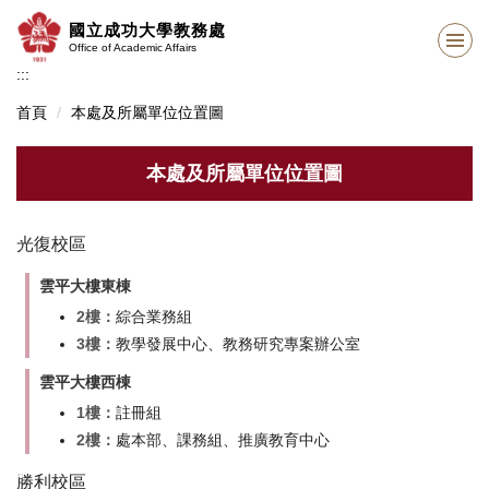
跳
國立成功大學教務處
到
Office of Academic Affairs
主
:::
要
內
首頁
本處及所屬單位位置圖
容
區
本處及所屬單位位置圖
光復校區
雲平大樓東棟
2樓：
綜合業務組
3樓：
教學發展中心、教務研究專案辦公室
雲平大樓西棟
1樓：
註冊組
2樓：
處本部、課務組、推廣教育中心
勝利校區