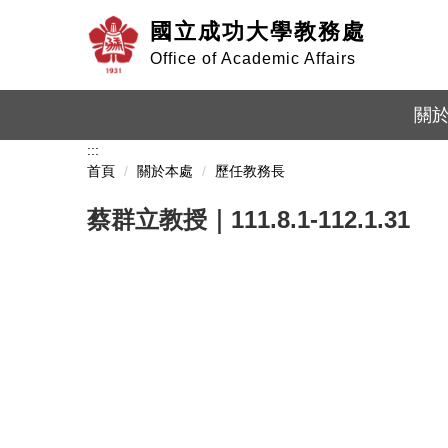
跳
國立成功大學教務處
到
主
Office of Academic Affairs
要
內
關
容
區
:::
首頁
關於本處
歷任教務長
蔡群立教授｜111.8.1-112.1.31