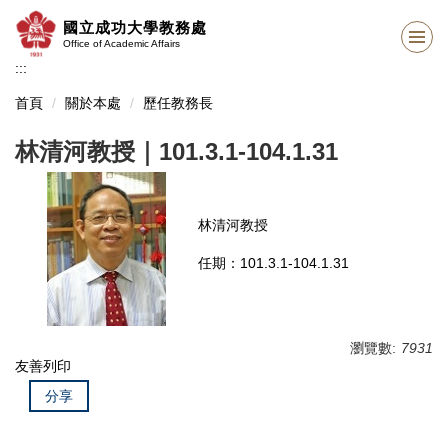
跳
國立成功大學教務處
到
Office of Academic Affairs
主
:::
要
內
首頁
關於本處
歷任教務長
容
區
林清河教授｜101.3.1-104.1.31
林清河教授
任期：101.3.1-104.1.31
瀏覽數:
7931
友善列印
分享